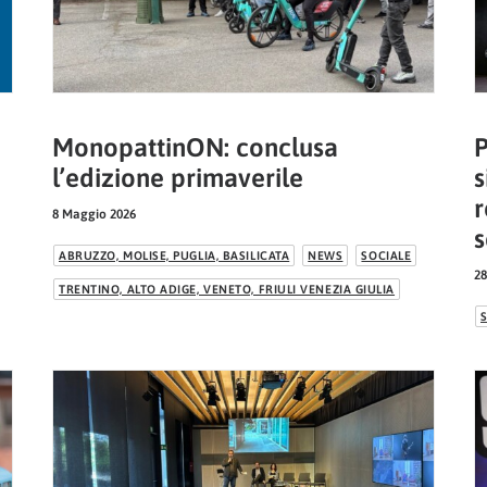
MonopattinON: conclusa
P
l’edizione primaverile
s
r
8 Maggio 2026
s
ABRUZZO, MOLISE, PUGLIA, BASILICATA
NEWS
SOCIALE
28
TRENTINO, ALTO ADIGE, VENETO, FRIULI VENEZIA GIULIA
S