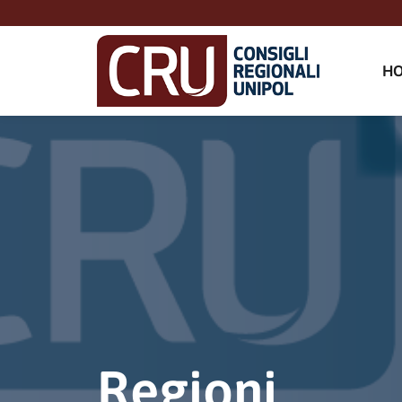
H
Regioni