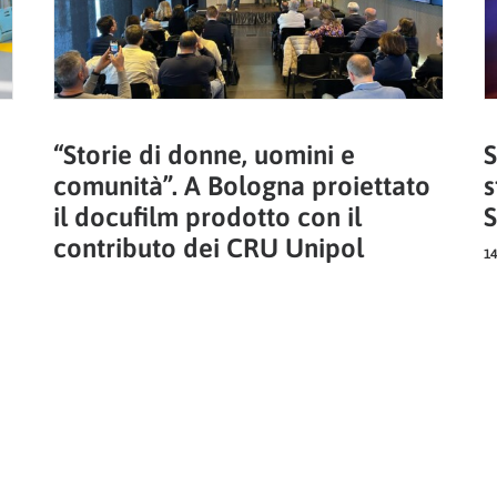
“Storie di donne, uomini e
S
comunità”. A Bologna proiettato
s
il docufilm prodotto con il
S
contributo dei CRU Unipol
14
20 Aprile 2026
EMILIA-ROMAGNA, UMBRIA, MARCHE
NEWS
SOCIALE
1
2
3
…
53