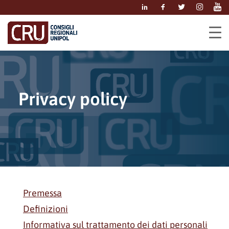
P
r
i
v
a
c
y
p
o
l
i
c
y
Premessa
Definizioni
Informativa sul trattamento dei dati personali