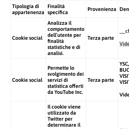
Tipologia di
Finalità
Provenienza
Den
appartenenza
specifica
Analizza il
comportamento
__c
dell’utente per
Cookie social
Terza parte
finalità
Vid
statistiche e di
analisi.
YSC
Permette lo
BUC
svolgimento dei
VIS
Cookie social
servizi di
Terza parte
VIS
statistica offerti
da YouTube Inc.
Vide
Il cookie viene
utilizzato da
Twitter per
determinare il