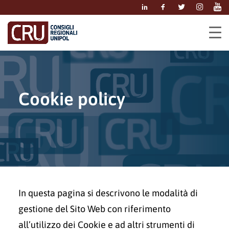
C
o
o
k
i
e
p
o
l
i
c
y
​​In questa pagina si descrivono le modalità di
gestione del Sito Web con riferimento
all’utilizzo dei Cookie e ad altri strumenti di