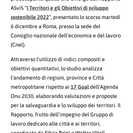
ASviS “
I Territori e gli Obiettivi di sviluppo
sostenibile 2022
”, presentato lo scorso martedì
6 dicembre a Roma, presso la sede del
Consiglio nazionale dell’economia e del lavoro
(Cnel).
Attraverso l’utilizzo di indici compositi e
obiettivi quantitativi, lo studio analizza
l’andamento di regioni, province e Città
metropolitane rispetto ai
17 Goal
dell’Agenda
Onu 2030
,
elaborando valutazioni e proposte
per la salvaguardia e lo sviluppo dei territori
.
Il
Rapporto, frutto dell’impegno del Gruppo di
lavoro dedicato alle città e ai territori,
coordinato da
Silvia Brini
e
Walter Vitali
,