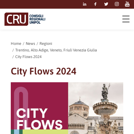
Home
News
Regioni
Trentino, Alto Adige, Veneto, Friuli Venezia Giulia
City Flows 2024
City Flows 2024