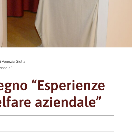
li Venezia Giulia
iendale”
vegno “Esperienze
elfare aziendale”