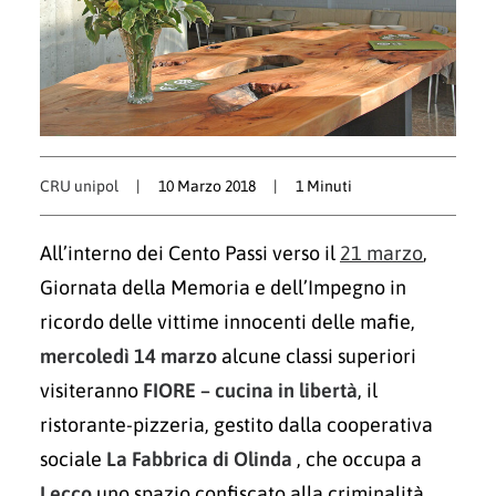
CRU unipol
|
10 Marzo 2018
|
1 Minuti
All’interno dei Cento Passi verso il
21 marzo
,
Giornata della Memoria e dell’Impegno in
ricordo delle vittime innocenti delle mafie,
mercoledì 14 marzo
alcune classi superiori
visiteranno
FIORE – cucina in libertà
, il
ristorante-pizzeria, gestito dalla cooperativa
sociale
La Fabbrica di Olinda
, che occupa a
Lecco
uno spazio confiscato alla criminalità