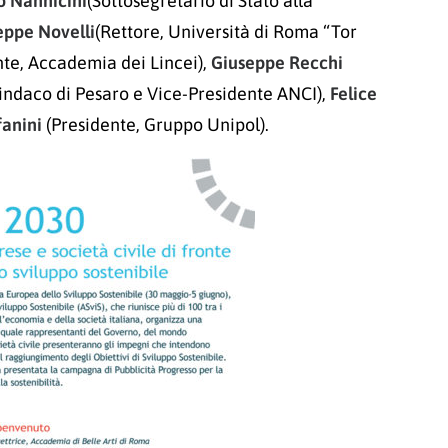
 Nannicini
(Sottosegretario di Stato alla
eppe Novelli
(Rettore, Università di Roma “Tor
te, Accademia dei Lincei),
Giuseppe Recchi
Sindaco di Pesaro e Vice-Presidente ANCI),
Felice
fanini
(Presidente, Gruppo Unipol).