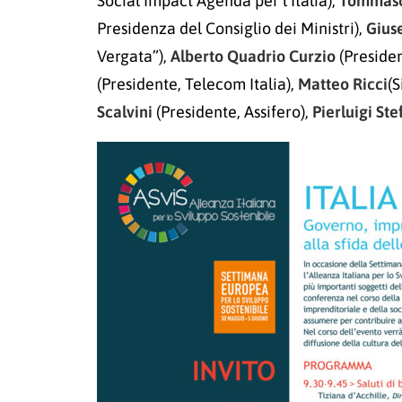
Social Impact Agenda per l’Italia),
Tommaso
Presidenza del Consiglio dei Ministri),
Gius
Vergata”),
Alberto Quadrio Curzio
(Presiden
(Presidente, Telecom Italia),
Matteo Ricci
(
Scalvini
(Presidente, Assifero),
Pierluigi Ste