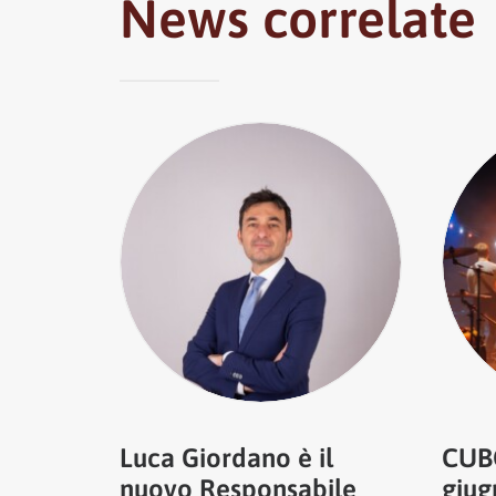
News correlate
Luca Giordano è il
CUBO
nuovo Responsabile
giug