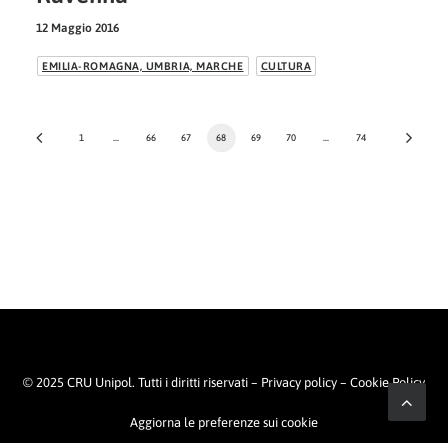
12 Maggio 2016
EMILIA-ROMAGNA, UMBRIA, MARCHE
CULTURA
1
…
66
67
68
69
70
…
74
© 2025 CRU Unipol. Tutti i diritti riservati –
Privacy policy
–
Cookie Policy
Aggiorna le preferenze sui cookie